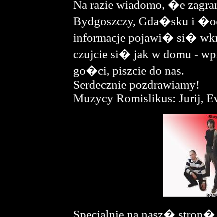
Na razie wiadomo, �e zagr
Bydgoszczy, Gda�sku i �od
informacje pojawi� si� wkr
czujcie si� jak w domu - wp
go�ci, piszcie do nas.
Serdecznie pozdrawiamy!
Muzycy Romislikus: Jurij, Ev
Specjalnie na nasz� stron�