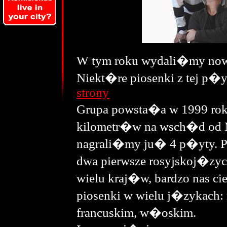
W tym roku wydali�my nowy
Niekt�re piosenki z tej
strony
Grupa powsta�a w 1999 ro
kilometr�w na wsch�d od M
nagrali�my ju� 4 p�yty. Po
dwa pierwsze rosyjskoj�zyc
wielu kraj�w, bardzo nas c
piosenki w wielu j�zykach: 
francuskim, w�oskim.