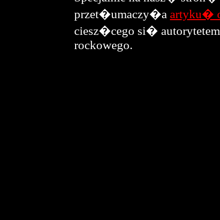
przet�umaczy�a
artyku� o
ciesz�cego si� autorytetem
rockowego.