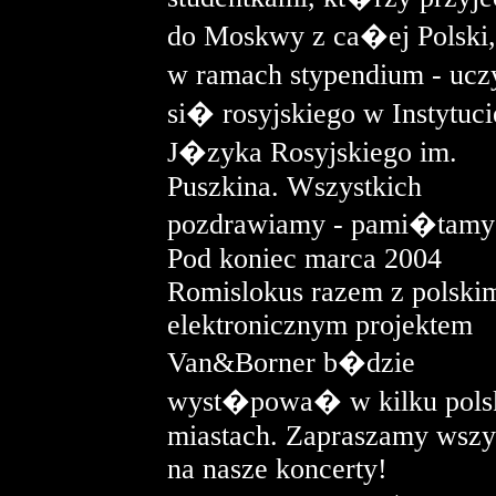
do Moskwy z ca�ej Polski,
w ramach stypendium - uc
si� rosyjskiego w Instytuci
J�zyka Rosyjskiego im.
Puszkina. Wszystkich
pozdrawiamy - pami�tamy
Pod koniec marca 2004
Romislokus razem z polski
elektronicznym projektem
Van&Borner b�dzie
wyst�powa� w kilku pols
miastach. Zapraszamy wszy
na nasze koncerty!