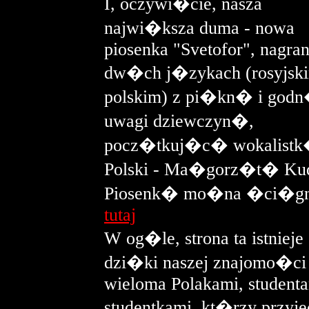
I, oczywi�cie, nasza
najwi�ksza duma - nowa
piosenka "Svetofor", nagra
dw�ch j�zykach (rosyjski
polskim) z pi�kn� i god
uwagi dziewczyn�,
pocz�tkuj�c� wokalistk
Polski - Ma�gorz�t� Kud
Piosenk� mo�na �ci�
tutaj
W og�le, strona ta istnieje
dzi�ki naszej znajomo�ci
wieloma Polakami, studenta
studentkami, kt�rzy przyje