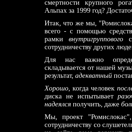
смертности крупного рог
Альпах за 1999 год? Достаточ
Итак, что же мы, "Ромислок
всего - с помощью средст
рамки
внутригруппового
со
сотрудничеству других люде
Для нас важно определ
складывается от нашей муз
результат,
адекватный
поста
Хорошо
, когда человек
посл
диска не испытывает
разо
надеялся
получить, даже
бол
Мы, проект "Ромислокас"
сотрудничеству со слушетел